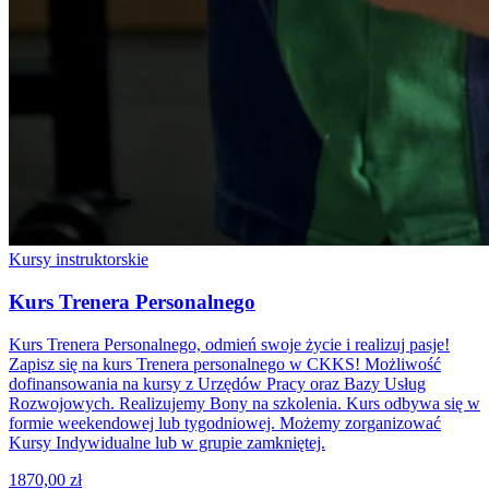
Kursy instruktorskie
Kurs Trenera Personalnego
Kurs Trenera Personalnego, odmień swoje życie i realizuj pasje!
Zapisz się na kurs Trenera personalnego w CKKS! Możliwość
dofinansowania na kursy z Urzędów Pracy oraz Bazy Usług
Rozwojowych. Realizujemy Bony na szkolenia. Kurs odbywa się w
formie weekendowej lub tygodniowej. Możemy zorganizować
Kursy Indywidualne lub w grupie zamkniętej.
1870,00 zł