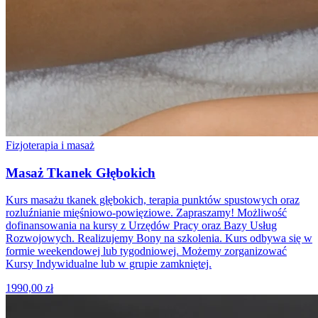
Fizjoterapia i masaż
Masaż Tkanek Głębokich
Kurs masażu tkanek głębokich, terapia punktów spustowych oraz
rozluźnianie mięśniowo-powięziowe. Zapraszamy! Możliwość
dofinansowania na kursy z Urzędów Pracy oraz Bazy Usług
Rozwojowych. Realizujemy Bony na szkolenia. Kurs odbywa się w
formie weekendowej lub tygodniowej. Możemy zorganizować
Kursy Indywidualne lub w grupie zamkniętej.
1990,00 zł