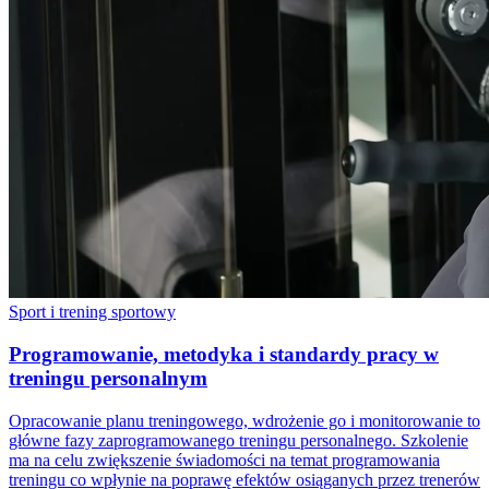
Sport i trening sportowy
Programowanie, metodyka i standardy pracy w
treningu personalnym
Opracowanie planu treningowego, wdrożenie go i monitorowanie to
główne fazy zaprogramowanego treningu personalnego. Szkolenie
ma na celu zwiększenie świadomości na temat programowania
treningu co wpłynie na poprawę efektów osiąganych przez trenerów