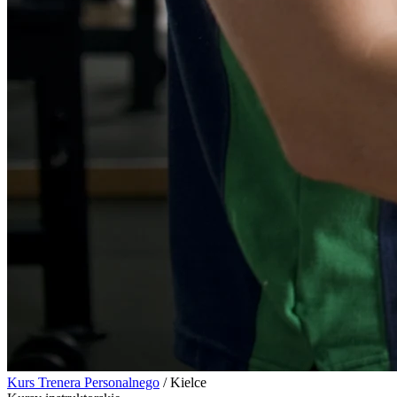
Kurs Trenera Personalnego
/
Kielce