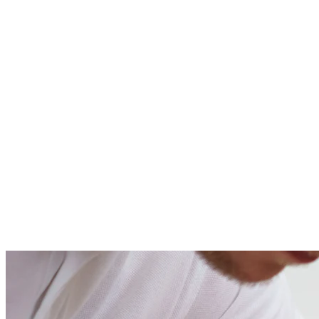
Lublin
5 wolnych
Poznań
4 wolnych
Rzeszów
5 wolnych
Warszawa
5 wolnych
Wrocław
4 wolnych