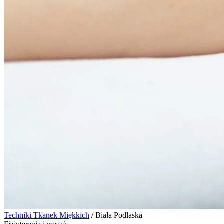
Techniki Tkanek Miękkich
/
Biała Podlaska