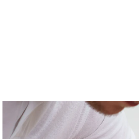
4 wolnych
Rzeszów
5 wolnych
Warszawa
5 wolnych
Wrocław
4 wolnych
Zielona Góra
4 wolnych