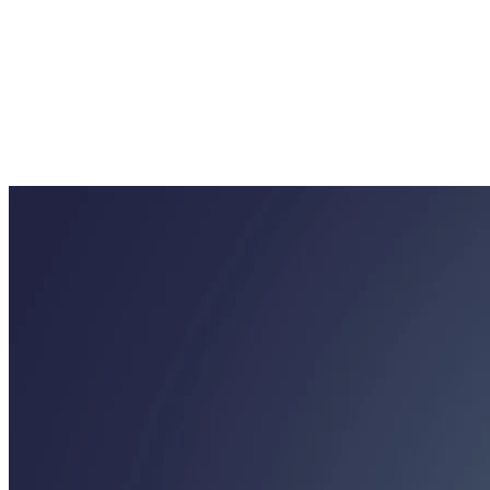
2 wolnych
Wrocław
2 wolnych
Zielona Góra
2 wolnych