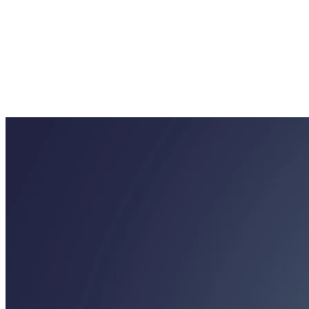
2 wolnych
Wrocław
2 wolnych
Zielona Góra
2 wolnych