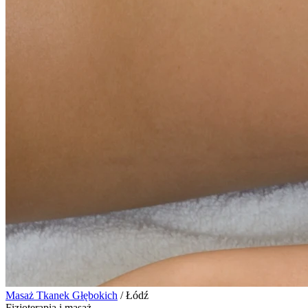
Masaż Tkanek Głębokich
/
Łódź
Fizjoterapia i masaż