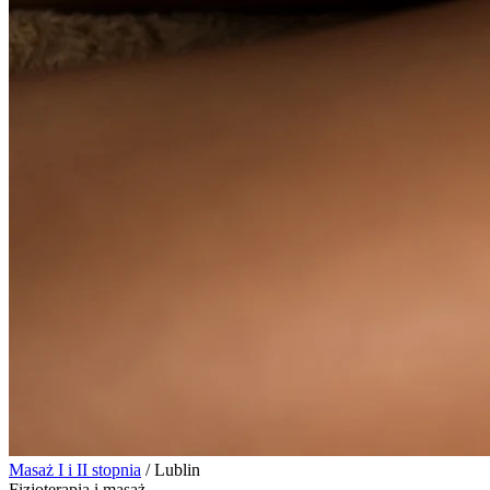
Masaż I i II stopnia
/
Lublin
Fizjoterapia i masaż