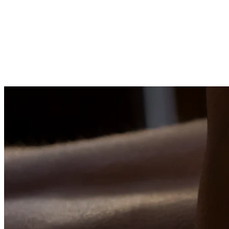
Biała Podlaska
1 wolnych
Wrocław
1 wolnych