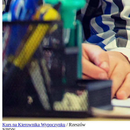
Kurs na Kierownika Wypoczynku
/
Rzeszów
NPDN