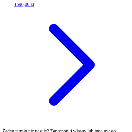
1590,00 zł
Żaden termin nie pasuje? Zaproponuj własny lub inne miasto.