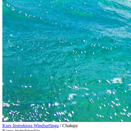
Kurs Instruktora Windsurfingu
/
Chałupy
Kursy instruktorskie